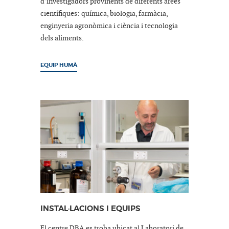
d’investigadors provinents de diferents àrees
científiques: química, biologia, farmàcia,
enginyeria agronòmica i ciència i tecnologia
dels aliments.
EQUIP HUMÀ
INSTAL·LACIONS I EQUIPS
El centre DBA es troba ubicat al Laboratori de