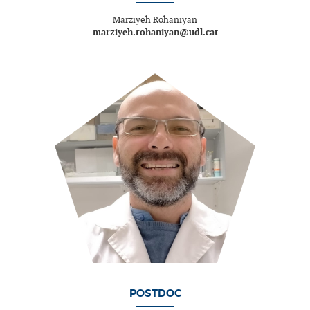
Marziyeh Rohaniyan
marziyeh.rohaniyan@udl.cat
POSTDOC