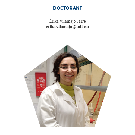
DOCTORANT
Èrika Vilamajó Farré
erika.vilamajo@udl.cat