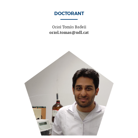
DOCTORANT
Oriol Tomàs Badell
oriol.tomas@udl.cat