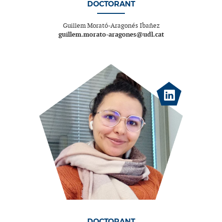
DOCTORANT
Guillem Morató-Aragonés Ibañez
guillem.morato-aragones@udl.cat
DOCTORANT