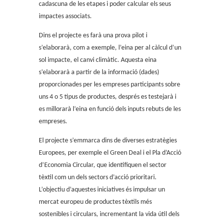
cadascuna de les etapes i poder calcular els seus
impactes associats.
Dins el projecte es farà una prova pilot i
s’elaborarà, com a exemple, l’eina per al càlcul d’un
sol impacte, el canvi climàtic. Aquesta eina
s’elaborarà a partir de la informació (dades)
proporcionades per les empreses participants sobre
uns 4 o 5 tipus de productes, després es testejarà i
es millorarà l’eina en funció dels inputs rebuts de les
empreses.
El projecte s’emmarca dins de diverses estratègies
Europees, per exemple el Green Deal i el Pla d’Acció
d’Economia Circular, que identifiquen el sector
tèxtil com un dels sectors d’acció prioritari.
L’objectiu d’aquestes iniciatives és impulsar un
mercat europeu de productes tèxtils més
sostenibles i circulars, incrementant la vida útil dels