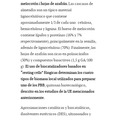
melocotón i hojas de azafrán.
Las cascaras de
almendra son un típico material
lignocelulósico que contiene
aproximadamente 1/3 de cada uno: celulosa,
hemicelulosa y lignina. El hueso de melocotón
contiene lípidos y proteínas (16% y 7%
respectivamente), principalmente en la semilla,
además de lignocelulosa (70%). Finalmente, las
hojas de azafrán son ricas en polisacáridos
(30%) y compuestos bioactivos (1,5 g GA/100
g).
El uso de biocatalizadores basados en
“resting cells” fúngicas determinan los cuatro
tipos de biomasa local utilizados para preparar
uno de los PBB
, quitosan biotecnológico,
descrito en los estudios de la UE mencionados
anteriormente.
Aproximaciones catalíticas y biocatalíticas,
disolventes eutécticos (DES), ultrasonidos y