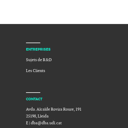
ENTREPRISES
Sujets de R&D
Les Clients
CONTACT
Avda. Alcalde Rovira Roure, 191
25198, Lleida
E |
dba@dba.udl.cat