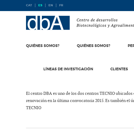
CAT
ES
EN
FR
INICIO
-
NOTICIAS
-
DBA CENTRO TECNIO
QUIÉNES SOMOS?
QUIÉNES SOMOS?
PE
22-06-2016
LÍNEAS DE INVESTIGACIÓN
CLIENTES
DBA CENTRO TECNIO
El centro DBA es uno de los dos centros TECNIO ubicados 
renovación en la última convocatoria 2015. Es también el ú
TECNIO