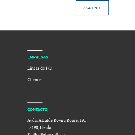
SIGUIENTE
EMPRESAS
Líneas de I+D
Clientes
CONTACTO
Avda. Alcalde Rovira Roure, 191
25198, Lleida
E |
dba@dba.udl.cat